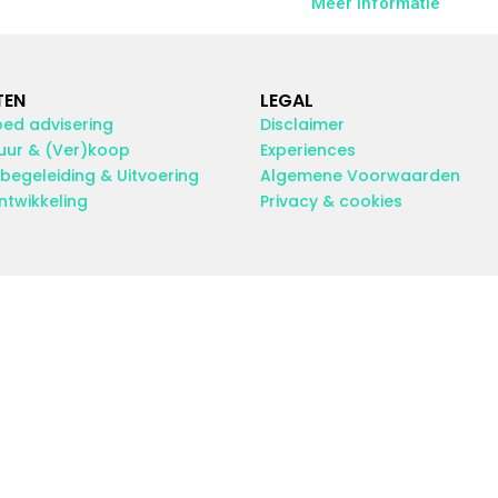
Meer informatie
TEN
LEGAL
ed advisering
Disclaimer
uur & (Ver)koop
Experiences
tbegeleiding & Uitvoering
Algemene Voorwaarden
ntwikkeling
Privacy & cookies
© 2026 Real Estate Focus, All rights reserved.
soepel mogelijk draait. Als je doorgaat met het gebruiken 