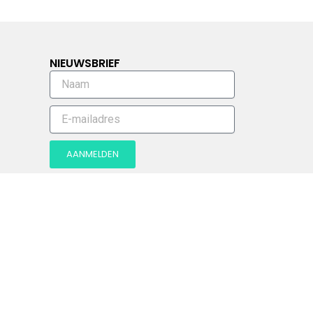
NIEUWSBRIEF
AANMELDEN
van deze site, gaan we ervan uit dat je ermee instemt.