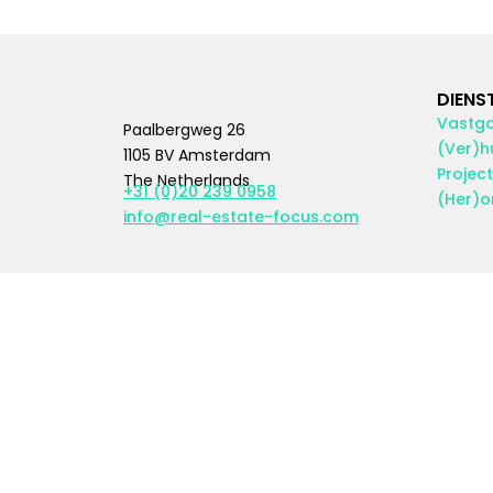
DIENS
Vastgo
Paalbergweg 26
(Ver)h
1105 BV Amsterdam
Projec
The Netherlands
+31 (0)20 239 0958
(Her)o
info@real-estate-focus.com
We gebruiken cookies om ervoor te zorgen dat onze site zo 
Ok